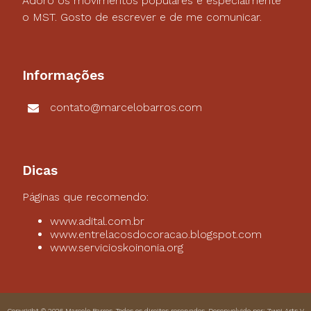
Adoro os movimentos populares e especialmente
o MST. Gosto de escrever e de me comunicar.
Informações
contato@marcelobarros.com
Dicas
Páginas que recomendo:
www.adital.com.br
www.entrelacosdocoracao.blogspot.com
www.servicioskoinonia.org
Copyright © 2026
Marcelo Barros
. Todos os direitos reservados. Desenvolvido por:
Zwei Arts
V