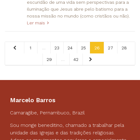
escuridão de uma vida sem perspectivas para a
iluminação que Jesus abre pelo batismo para a
nossa missão no mundo (como cristãos ou não).
Ler mais
1
...
23
24
25
26
27
28
29
...
42
Marcelo Barros
Camaragibe, Pernambuco, Brazil
Sou monge beneditino, chamado a trabalhar pela
unidade das Igrejas e das tradições religiosas.