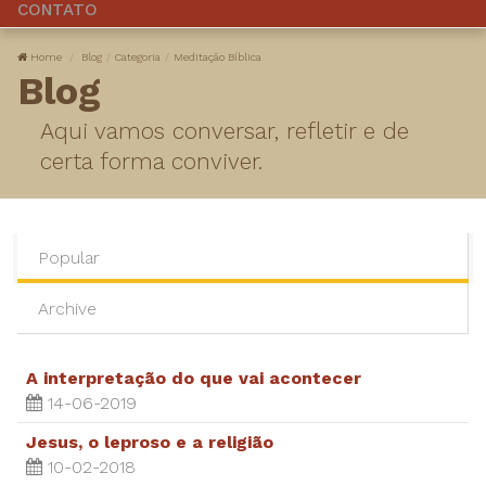
CONTATO
Home
Blog
Categoria
Meditação Bíblica
Blog
Aqui vamos conversar, refletir e de
certa forma conviver.
Popular
Archive
A interpretação do que vai acontecer
14-06-2019
Jesus, o leproso e a religião
10-02-2018