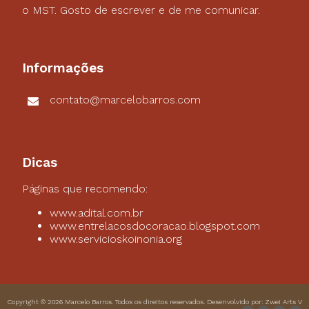
o MST. Gosto de escrever e de me comunicar.
Informações
contato@marcelobarros.com
Dicas
Páginas que recomendo:
www.adital.com.br
www.entrelacosdocoracao.blogspot.com
www.servicioskoinonia.org
Copyright © 2026
Marcelo Barros
. Todos os direitos reservados. Desenvolvido por:
Zwei Arts
V