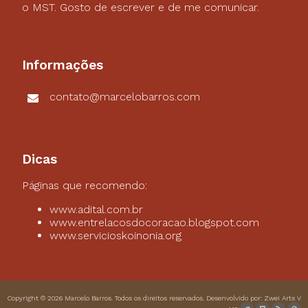
o MST. Gosto de escrever e de me comunicar.
Informações
contato@marcelobarros.com
Dicas
Páginas que recomendo:
www.adital.com.br
www.entrelacosdocoracao.blogspot.com
www.servicioskoinonia.org
Copyright © 2026
Marcelo Barros
. Todos os direitos reservados. Desenvolvido por:
Zwei Arts
V