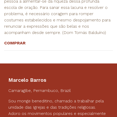
pessoa a alimentar-se da riqueza dessa profunda
escola de oração. Para sanar essa lacuna e resolver o
problema, é necessário coragem para romper
costumes estabelecidos e mesmo despojamento para
renunciar a expressões que são belas e nos
acompanham desde sempre. (Dom Tomás Balduíno)
COMPRAR
Marcelo Barros
Camaragibe, Pernambuco, Brazil
Sou monge beneditino, chamado a trabalhar pela
unidade das Igrejas e das tradições religiosas.
Adoro os movimentos populares e especialmente