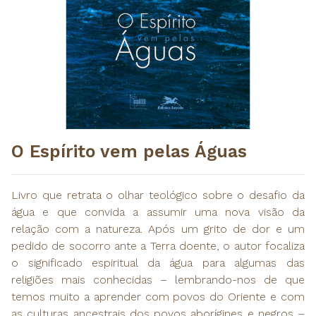
O Espírito vem pelas Águas
Livro que retrata o olhar teológico sobre o desafio da
água e que convida a assumir uma nova visão da
relação com a natureza. Após um grito de dor e um
pedido de socorro ante a Terra doente, o autor focaliza
o significado espiritual da água para algumas das
religiões mais conhecidas – lembrando-nos de que
temos muito a aprender com povos do Oriente e com
as culturas ancestrais dos povos aborígines e negros –