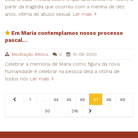
partir da tragédia que ocorreu com a menina de dez
anos, vitima de abuso sexual.
Ler mais
Em Maria contemplamos nosso processo
pascal…
Meditação Bíblica
0
15-08-2020
Celebrar a memória de Maria como figura da nova
humanidade é celebrar na pessoa dela a vitória de
todos nós
Ler mais
1
...
44
45
46
47
48
49
50
...
216