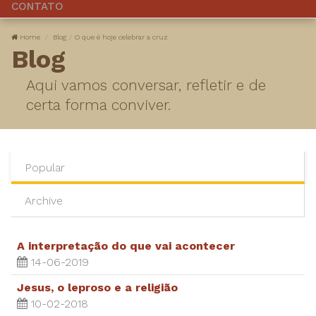
CONTATO
Home
Blog
O que é hoje celebrar a cruz
Blog
Aqui vamos conversar, refletir e de
certa forma conviver.
Popular
Archive
A interpretação do que vai acontecer
14-06-2019
Jesus, o leproso e a religião
10-02-2018