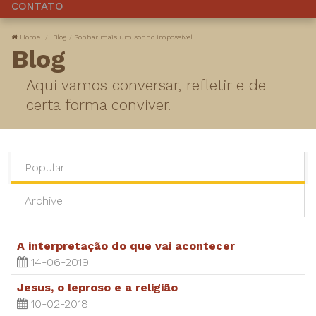
CONTATO
Home
Blog
Sonhar mais um sonho impossível
Blog
Aqui vamos conversar, refletir e de
certa forma conviver.
Popular
Archive
A interpretação do que vai acontecer
14-06-2019
Jesus, o leproso e a religião
10-02-2018