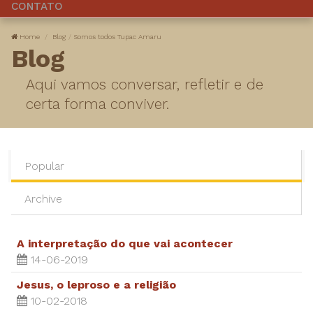
CONTATO
Home
Blog
Somos todos Tupac Amaru
Blog
Aqui vamos conversar, refletir e de
certa forma conviver.
Popular
Archive
A interpretação do que vai acontecer
14-06-2019
Jesus, o leproso e a religião
10-02-2018