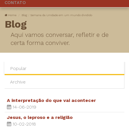
CONTATO
Home
Blog
Semana da Unidade em um mundo dividido
Blog
Aqui vamos conversar, refletir e de
certa forma conviver.
Popular
Archive
A interpretação do que vai acontecer
14-06-2019
Jesus, o leproso e a religião
10-02-2018