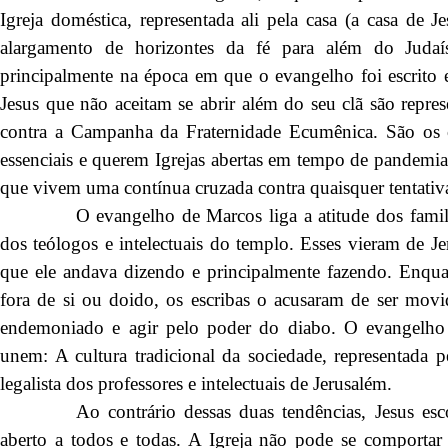
Igreja doméstica, representada ali pela casa (a casa de J
alargamento de horizontes da fé para além do Juda
principalmente na época em que o evangelho foi escrito e
Jesus que não aceitam se abrir além do seu clã são repres
contra a Campanha da Fraternidade Ecumênica. São os 
essenciais e querem Igrejas abertas em tempo de pandemia. 
que vivem uma contínua cruzada contra quaisquer tentativas
O evangelho de Marcos liga a atitude dos famil
dos teólogos e intelectuais do templo. Esses vieram de Je
que ele andava dizendo e principalmente fazendo. Enquant
fora de si ou doido, os escribas o acusaram de ser mov
endemoniado e agir pelo poder do diabo. O evangelho m
unem: A cultura tradicional da sociedade, representada p
legalista dos professores e intelectuais de Jerusalém.
Ao contrário dessas duas tendências, Jesus e
aberto a todos e todas. A Igreja não pode se comporta