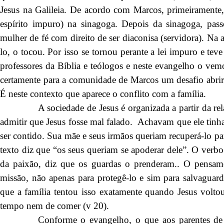
Jesus na Galileia. De acordo com Marcos, primeiramente
espírito impuro) na sinagoga. Depois da sinagoga, pass
mulher de fé com direito de ser diaconisa (servidora). Na 
lo, o tocou. Por isso se tornou perante a lei impuro e tev
professores da Bíblia e teólogos e neste evangelho o vem
certamente para a comunidade de Marcos um desafio abrir a
É neste contexto que aparece o conflito com a família.
A sociedade de Jesus é organizada a partir da re
admitir que Jesus fosse mal falado. Achavam que ele tinha 
ser contido. Sua mãe e seus irmãos queriam recuperá-lo pa
texto diz que “os seus queriam se apoderar dele”. O verb
da paixão, diz que os guardas o prenderam.. O pensamen
missão, não apenas para protegê-lo e sim para salvaguard
que a família tentou isso exatamente quando Jesus voltou
tempo nem de comer (v 20).
Conforme o evangelho, o que aos parentes de J