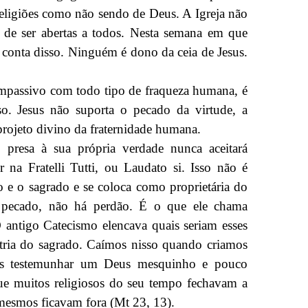
e religiões como não sendo de Deus. A Igreja não
m de ser abertas a todos. Nesta semana em que
dar conta disso. Ninguém é dono da ceia de Jesus.
ompassivo com todo tipo de fraqueza humana, é
o. Jesus não suporta o pecado da virtude, a
 projeto divino da fraternidade humana.
, presa à sua própria verdade nunca aceitará
 na Fratelli Tutti, ou Laudato si. Isso não é
o e o sagrado e se coloca como proprietária do
e pecado, não há perdão. É o que ele chama
O antigo Catecismo elencava quais seriam esses
atria do sagrado. Caímos nisso quando criamos
s testemunhar um Deus mesquinho e pouco
e muitos religiosos do seu tempo fechavam a
s mesmos ficavam fora (Mt 23, 13).