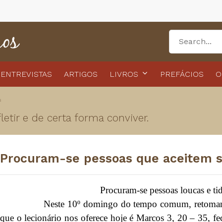
ENTREVISTAS
ARTIGOS
LIVROS
PREFÁCIOS
O
s
etir e de certa forma conviver.
Procuram-se pessoas que aceitem se
Procuram-se pessoas loucas e t
Neste 10º domingo do tempo comum, retomamos a l
que o lecionário nos oferece hoje é Marcos 3, 20 – 35, fec