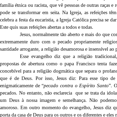
família étnica ou racista, que vê pessoas de outras raças 
pode se transformar em seita. Na Igreja, as refeições tê
celebra a festa da eucaristia, a Igreja Católica precisa se 
Este quis suas refeições abertas a todos e todas.
Jesus, normalmente tão aberto e mais do que c
extremamente duro com o pecado propriamente religios
santidade arrogante, a religião desamorosa e insensível ao
Esse evangelho diz que a religião tradicional
propostas de abertura como o papa Francisco tenta fazer
concebível para a religião dogmática que separa o profan
que é de Deus. Por isso, Jesus diz: Para esse tipo d
enigmaticamente de “
pecado contra o Espírito Santo
”. 
pecados. No entanto, não esclarecia que se trata da idol
um Deus à nossa imagem e semelhança. Não podemo
amoroso. Em outro momento do evangelho, Jesus diz qu
porta da casa de Deus para os outros e os diferentes e ele