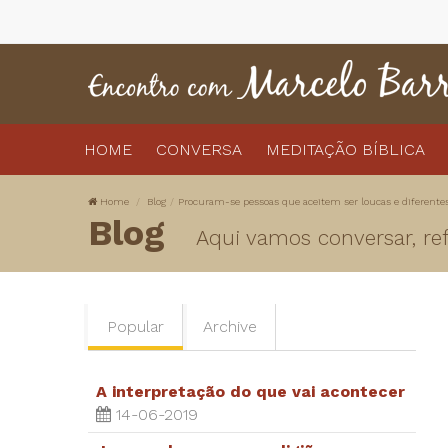
HOME
CONVERSA
MEDITAÇÃO BÍBLICA
Home
Blog
Procuram-se pessoas que aceitem ser loucas e diferente
Blog
Aqui vamos conversar, refl
Popular
Archive
A interpretação do que vai acontecer
14-06-2019