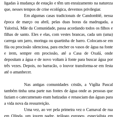
ligadas à mudança de estação e têm um enraizamento na natureza
que, nesses tempos de crise ecológica, devemos privilegiar.
Em algumas casas tradicionais de Candomblé, nessa
época de março ou abril, pelas duas horas da madrugada, a
Yalorixá, Mãe da Comunidade, passa acordando todos os filhos e
filhas de santo. Eles e elas, com vestes brancas, cada um (uma)
carrega um jarro, moringa ou quartinha de barro. Colocam-se em
fila ou procissão silenciosa, para encher os vasos de água na fonte
e irem, sempre em procissão, até a Casa de Oxalá, onde
depositam a água e de novo voltam à fonte para buscar água por
três vezes. Depois, no barracão, o louvor transforma-se em festa
até o amanhecer.
Nas antigas comunidades cristãs, a Vigília Pascal
também tinha uma parte nas fontes de água onde as pessoas que
faziam o catecumenato eram batizadas e renasciam das águas para
a vida nova da ressurreição.
Uma vez, ao ver pela primeira vez o Carnaval de rua
em Olinda, um jovem padre, teólogo europeu, especialista em