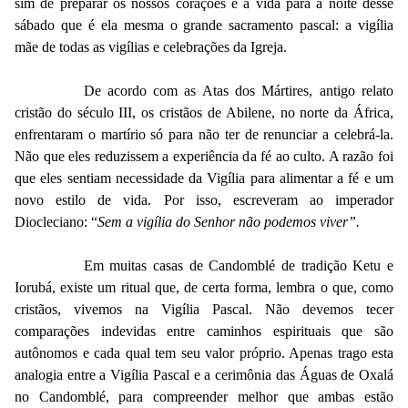
sim de preparar os nossos corações e a vida para a noite desse
sábado que é ela mesma o grande sacramento pascal: a vigília
mãe de todas as vigílias e celebrações da Igreja.
De acordo com as Atas dos Mártires, antigo relato
cristão do século III, os cristãos de Abilene, no norte da África,
enfrentaram o martírio só para não ter de renunciar a celebrá-la.
Não que eles reduzissem a experiência da fé ao culto. A razão foi
que eles sentiam necessidade da Vigília para alimentar a fé e um
novo estilo de vida. Por isso, escreveram ao imperador
Diocleciano: “
Sem a vigília do Senhor não podemos viver”.
Em muitas casas de Candomblé de tradição Ketu e
Iorubá, existe um ritual que, de certa forma, lembra o que, como
cristãos, vivemos na Vigília Pascal. Não devemos tecer
comparações indevidas entre caminhos espirituais que são
autônomos e cada qual tem seu valor próprio. Apenas trago esta
analogia entre a Vigília Pascal e a cerimônia das Águas de Oxalá
no Candomblé, para compreender melhor que ambas estão