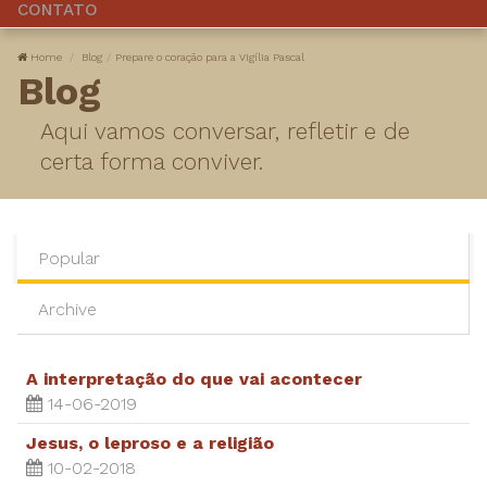
CONTATO
Home
Blog
Prepare o coração para a Vigília Pascal
Blog
Aqui vamos conversar, refletir e de
certa forma conviver.
Popular
Archive
A interpretação do que vai acontecer
14-06-2019
Jesus, o leproso e a religião
10-02-2018