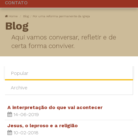
CONTATO
Home
Blog
Por uma reforma permanente da Igreja
Blog
Aqui vamos conversar, refletir e de
certa forma conviver.
Popular
Archive
A interpretação do que vai acontecer
14-06-2019
Jesus, o leproso e a religião
10-02-2018