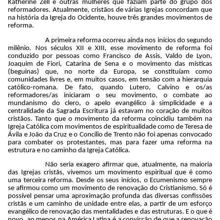
Katherine Zell e outras mulheres que faziam parte do grupo dos
reformadores. Atualmente, cristãos de várias Igrejas concordam que
na história da Igreja do Ocidente, houve três grandes movimentos de
reforma.
A primeira reforma ocorreu ainda nos inícios do segundo
milênio. Nos séculos XII e XIII, esse movimento de reforma foi
conduzido por pessoas como Francisco de Assis, Valdo de Lyon,
Joaquim de Fiori, Catarina de Sena e o movimento das místicas
(beguinas) que, no norte da Europa, se constituíam como
comunidades livres e, em muitos casos, em tensão com a hierarquia
católico-romana. De fato, quando Lutero, Calvino e os/as
reformadores/as iniciaram o seu movimento, o combate ao
mundanismo do clero, o apelo evangélico à simplicidade e a
centralidade da Sagrada Escritura já estavam no coração de muitos
cristãos. Tanto que o movimento da reforma coincidiu também na
Igreja Católica com movimentos de espiritualidade como de Teresa de
Ávila e João da Cruz e o Concílio de Trento não foi apenas convocado
para combater os protestantes, mas para fazer uma reforma na
estrutura e no caminho da Igreja Católica.
Não seria exagero afirmar que, atualmente, na maioria
das Igrejas cristãs, vivemos um movimento espiritual que é como
uma terceira reforma. Desde os seus inícios, o Ecumenismo sempre
se afirmou como um movimento de renovação do Cristianismo. Só é
possível pensar uma aproximação profunda das diversas confissões
cristãs e um caminho de unidade entre elas, a partir de um esforço
evangélico de renovação das mentalidades e das estruturas. E o que é
novo, ao menos na América Latina é a convicção de que a renovação