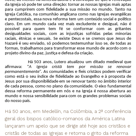
da Igreja só pode ter uma direção: tornar as nossas Igrejas mais aptas
para cumprirem com fidelidade a sua missão no mundo. Tanto na
Igreja Católica, na comunhão anglicana como nas Igrejas evangélicas
e pentecostais, essa nova reforma tem um conteúdo social e político
claro. Em um mundo cada vez mais excludente e desigual, não é
possível para quem tem fé se conformar com as gritantes
desigualdades sociais, com as injustiças sofridas pelas minorias
raciais, étnicas e sexuais. Se existe Deus e se cremos que Jesus de
Nazaré é seu enviado, só podemos testemunhar isso se, de todas as
formas, trabalhamos para transformar esse mundo de acordo com o
projeto divino da paz, justiça e defesa da criação.
Há 503 anos, Lutero atualizou um ditado medieval que
afirmava: “
A Igreja cristã tem por missão se renovar
permanentemente”.
As comunidades e fieis cristãos podem verificar
como está o seu índice de fidelidade ao Evangelho e à proposta de
Jesus por sua disponibilidade em se renovar tanto no âmbito interior
de cada pessoa, como no plano da comunidade. O eixo fundamental
dessa reforma permanente em nós e na Igreja é nossa abertura ao
mundo e nossa sensibilidade para com os grandes problemas sociais
do nosso país.
Há 50 anos, em Medellín, na Colômbia, a 2ª conferência
geral dos bispos católico-romanos da América Latina
lançaram um apelo que se dirige até hoje aos cristãos e
cristãs de todas as Igrejas e retoma o grito da reforma