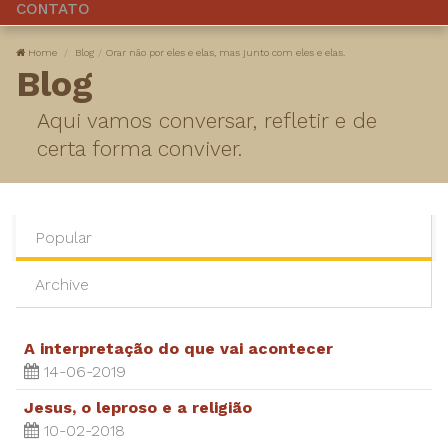
CONTATO
Home
Blog
Orar não por eles e elas, mas junto com eles e elas.
Blog
Aqui vamos conversar, refletir e de
certa forma conviver.
Popular
Archive
A interpretação do que vai acontecer
14-06-2019
Jesus, o leproso e a religião
10-02-2018