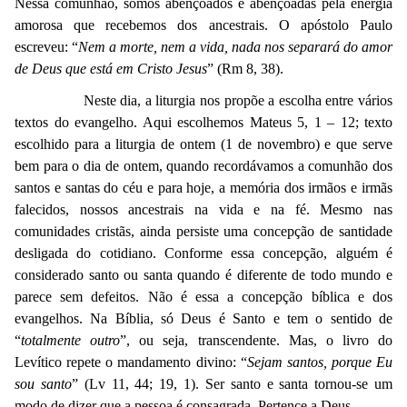
Nessa comunhão, somos abençoados e abençoadas pela energia
amorosa que recebemos dos ancestrais. O apóstolo Paulo
escreveu: “
Nem a morte, nem a vida, nada nos separará do amor
de Deus que está em Cristo Jesus
” (Rm 8, 38).
Neste dia, a liturgia nos propõe a escolha entre vários
textos do evangelho. Aqui escolhemos Mateus 5, 1 – 12; texto
escolhido para a liturgia de ontem (1 de novembro) e que serve
bem para o dia de ontem, quando recordávamos a comunhão dos
santos e santas do céu e para hoje, a memória dos irmãos e irmãs
falecidos, nossos ancestrais na vida e na fé. Mesmo nas
comunidades cristãs, ainda persiste uma concepção de santidade
desligada do cotidiano. Conforme essa concepção, alguém é
considerado santo ou santa quando é diferente de todo mundo e
parece sem defeitos. Não é essa a concepção bíblica e dos
evangelhos. Na Bíblia, só Deus é Santo e tem o sentido de
“
totalmente outro
”, ou seja, transcendente. Mas, o livro do
Levítico repete o mandamento divino: “
Sejam santos, porque Eu
sou santo
” (Lv 11, 44; 19, 1). Ser santo e santa tornou-se um
modo de dizer que a pessoa é consagrada. Pertence a Deus.