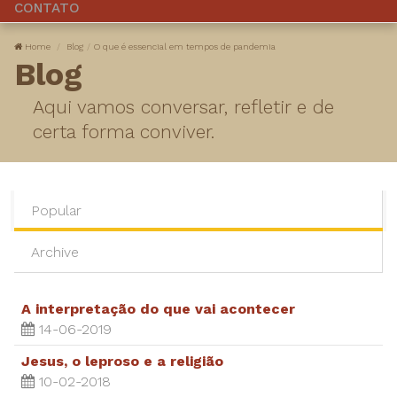
CONTATO
Home
Blog
O que é essencial em tempos de pandemia
Blog
Aqui vamos conversar, refletir e de
certa forma conviver.
Popular
Archive
A interpretação do que vai acontecer
14-06-2019
Jesus, o leproso e a religião
10-02-2018