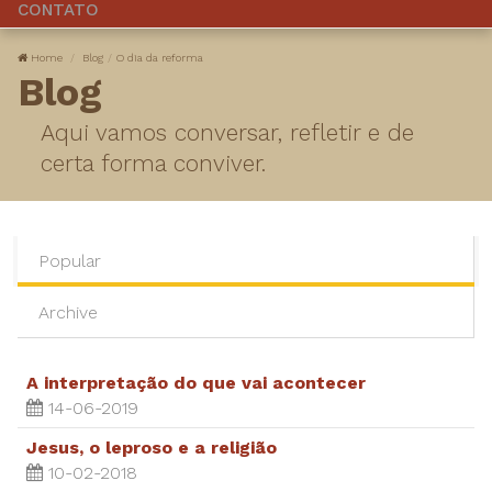
CONTATO
Home
Blog
​O dia da reforma
Blog
Aqui vamos conversar, refletir e de
certa forma conviver.
Popular
Archive
A interpretação do que vai acontecer
14-06-2019
Jesus, o leproso e a religião
10-02-2018