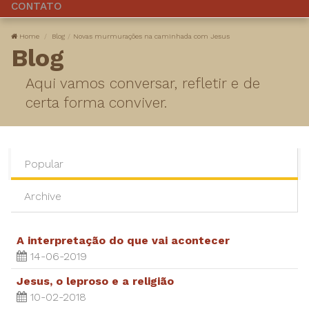
CONTATO
Home
Blog
Novas murmurações na caminhada com Jesus
Blog
Aqui vamos conversar, refletir e de
certa forma conviver.
Popular
Archive
A interpretação do que vai acontecer
14-06-2019
Jesus, o leproso e a religião
10-02-2018