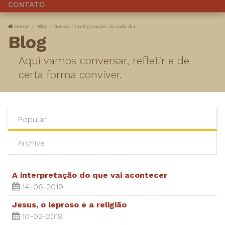
CONTATO
Home
Blog
Nossas transfigurações de cada dia
Blog
Aqui vamos conversar, refletir e de
certa forma conviver.
Popular
Archive
A interpretação do que vai acontecer
14-06-2019
Jesus, o leproso e a religião
10-02-2018