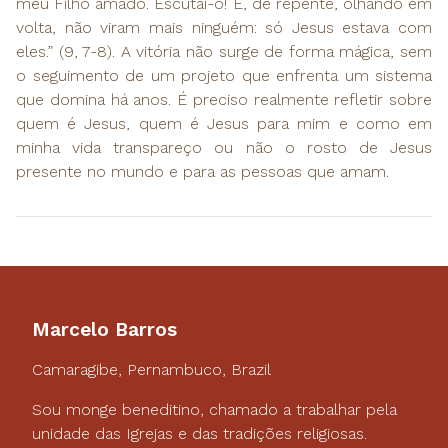
meu Filho amado. Escutai-o! E, de repente, olhando em
volta, não viram mais ninguém: só Jesus estava com
eles.” (9, 7-8). A vitória não surge de forma mágica, sem
o seguimento de um projeto que enfrenta um sistema
que domina há anos. É preciso realmente refletir sobre
quem é Jesus, quem é Jesus para mim e como em
minha vida transpareço ou não o rosto de Jesus
presente no mundo e para as pessoas que amam.
Marcelo Barros
Camaragibe, Pernambuco, Brazil
Sou monge beneditino, chamado a trabalhar pela
unidade das Igrejas e das tradições religiosas.