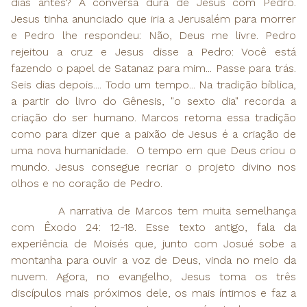
dias antes? A conversa dura de Jesus com Pedro.
Jesus tinha anunciado que iria a Jerusalém para morrer
e Pedro lhe respondeu: Não, Deus me livre. Pedro
rejeitou a cruz e Jesus disse a Pedro: Você está
fazendo o papel de Satanaz para mim... Passe para trás.
Seis dias depois.... Todo um tempo... Na tradição bíblica,
a partir do livro do Gênesis, "o sexto dia" recorda a
criação do ser humano. Marcos retoma essa tradição
como para dizer que a paixão de Jesus é a criação de
uma nova humanidade. O tempo em que Deus criou o
mundo. Jesus consegue recriar o projeto divino nos
olhos e no coração de Pedro.
A narrativa de Marcos tem muita semelhança
com Êxodo 24: 12-18. Esse texto antigo, fala da
experiência de Moisés que, junto com Josué sobe a
montanha para ouvir a voz de Deus, vinda no meio da
nuvem. Agora, no evangelho, Jesus toma os três
discípulos mais próximos dele, os mais íntimos e faz a