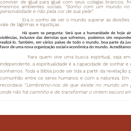
conviver de igual para igual com seus colegas brancos, f
mesmos ambientes sociais.
“Sonho com um mundo no qu
personalidade e não pela cor de sua pele”.
Era o sonho de ver o mundo superar as divisões r
vale de lágrimas e injustiças.
Há quem se pergunta: Será que a humanidade de hoje ain
violências, inclusive das derrotas que sofremos, podemos sim respo
realizá-lo. Também, em vários países de todo o mundo, boa parte da j
favor de uma nova organização social e econômica do mundo. Acreditamos q
Para quem vive uma busca espiritual, seja em algum
independente, a espiritualidade é a capacidade de sonhar e 
sonhamos. Toda a Bíblia pode ser lida a partir da revelação 
comunhão entre os seres humanos e com a natureza. Em ou
recordava: “
Lembremo-nos de que existe no mundo um p
onde não há caminho e de transformar o ontem escuro e