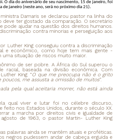
i. O dia do aniversário de seu nascimento, 15 de janeiro, foi
 de janeiro (neste ano, será no próximo dia 21).
stra Damaris se declarou pastor na linha do
o deve ter gostado da comparação. O secretário
le pode ajudar na questão dos direitos humanos.
discriminação contra minorias e perseguição aos
or Luther King conseguiu contra a discriminação
cial e econômico, como hoje tem mais gente -
m uma situação de riscos muito maior.
nônimo de ser pobre. A África do Sul superou o
e racial, baseada na divisão econômica. Com
Luther King: “
O que me preocupa não é o grito
de poucos, me assusta a omissão de muitos
”.
da pela qual aceitaria morrer, não está ainda
 qual viver e lutar foi no célebre discurso,
e feito nos Estados Unidos, durante o século XX.
ar a marcha por direitos civis e igualdade de
agosto de 1963, o pastor Martin- Luther King
as palavras ainda se mantêm atuais e proféticas.
hos negros pudessem andar de cabeça erguida e