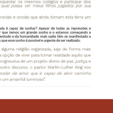
reqüentar os mesmos colégios e participar dos
al possa ver meus filhos julgados por sua
aciais e sociais que ainda tornam esta terra um
da é capaz de sonhar? Apesar de todas as repressões e
nder que temos um grande sonho e o estamos começando a
uventude e da humanidade mais sadia têm se manifestado a
ue esse sonho é possível e urgente de ser realizado.
a religião organizada, seja de forma mais
a opção de viver para tornar realidade aquilo que
progressiva de um projeto divino de paz, justiça e
tro discurso, o pastor Martin-Luther King nos
oder de amor que é capaz de abrir caminho
m um amanhã luminoso”.