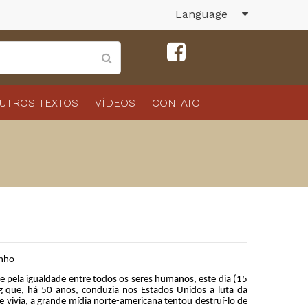
Language
UTROS TEXTOS
VÍDEOS
CONTATO
nho
pela igualdade entre todos os seres humanos, este dia (15
g que, há 50 anos, conduzia nos Estados Unidos a luta da
le vivia, a grande mídia norte-americana tentou destruí-lo de