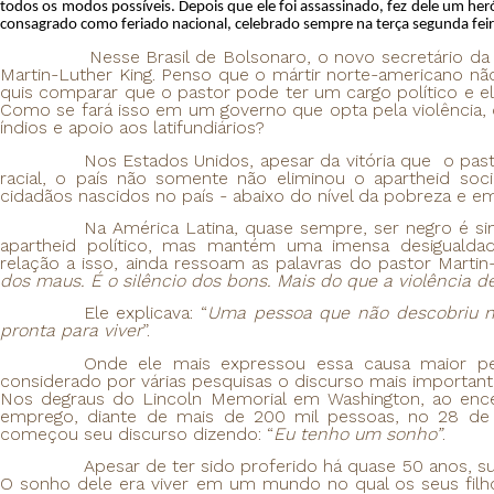
todos os modos possíveis. Depois que ele foi assassinado, fez dele um heró
consagrado como feriado nacional, celebrado sempre na terça segunda feira
Nesse Brasil de Bolsonaro, o novo secretário da mini
Martin-Luther King. Penso que o mártir norte-americano nã
quis comparar que o pastor pode ter um cargo político e e
Como se fará isso em um governo que opta pela violência, 
índios e apoio aos latifundiários?
Nos Estados Unidos, apesar da vitória que o past
racial, o país não somente não eliminou o apartheid so
cidadãos nascidos no país - abaixo do nível da pobreza e e
Na América Latina, quase sempre, ser negro é si
apartheid político, mas mantém uma imensa desigualdad
relação a isso, ainda ressoam as palavras do pastor Martin-
dos maus. É o silêncio dos bons. Mais do que a violência 
Ele explicava: “
Uma pessoa que não descobriu na
pronta para viver
”.
Onde ele mais expressou essa causa maior pela
considerado por várias pesquisas o discurso mais important
Nos degraus do Lincoln Memorial em Washington, ao encerr
emprego, diante de mais de 200 mil pessoas, no 28 de 
começou seu discurso dizendo: “
Eu tenho um sonho”
.
Apesar de ter sido proferido há quase 50 anos, su
O sonho dele era viver em um mundo no qual os seus fil