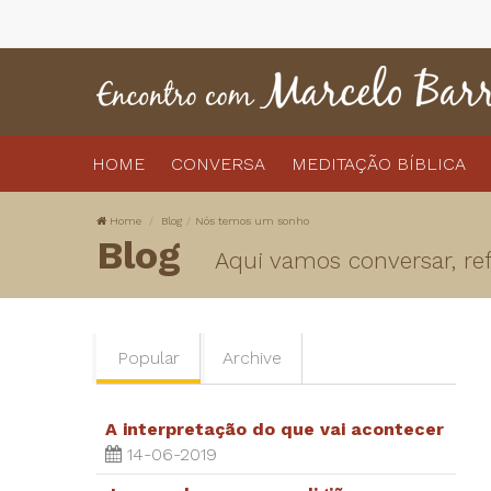
HOME
CONVERSA
MEDITAÇÃO BÍBLICA
Home
Blog
Nós temos um sonho
Blog
Aqui vamos conversar, refl
Popular
Archive
A interpretação do que vai acontecer
14-06-2019