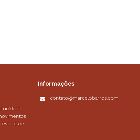
Informações
contato@marcelobarros.com
a unidade
s movimentos
rever e de