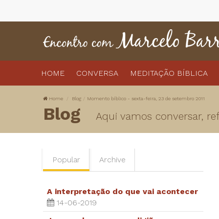
HOME
CONVERSA
MEDITAÇÃO BÍBLICA
Home
Blog
Momento bíblico - sexta-feira, 23 de setembro 2011
Blog
Aqui vamos conversar, refl
Popular
Archive
A interpretação do que vai acontecer
14-06-2019