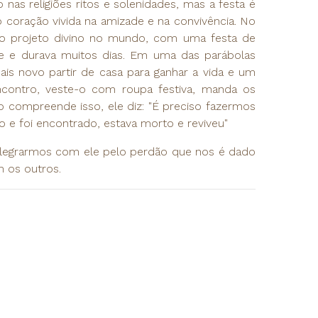
as religiões ritos e solenidades, mas a festa é
 coração vivida na amizade e na convivência. No
, o projeto divino no mundo, com uma festa de
e e durava muitos dias. Em uma das parábolas
is novo partir de casa para ganhar a vida e um
encontro, veste-o com roupa festiva, manda os
 compreende isso, ele diz: "É preciso fazermos
o e foi encontrado, estava morto e reviveu"
 alegrarmos com ele pelo perdão que nos é dado
m os outros.