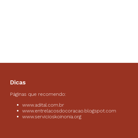
Dicas
Páginas que recomendo:
www.adital.com.br
www.entrelacosdocoracao.blogspot.com
www.servicioskoinonia.org