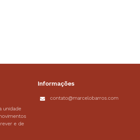
Informações
contato@marcelobarros.com
a unidade
s movimentos
rever e de