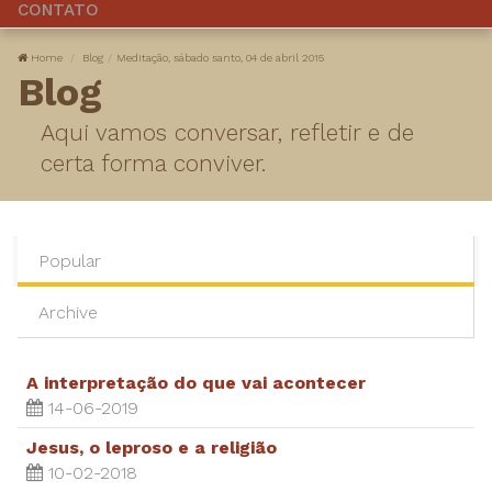
CONTATO
Home
Blog
Meditação, sábado santo, 04 de abril 2015
Blog
Aqui vamos conversar, refletir e de
certa forma conviver.
Popular
Archive
A interpretação do que vai acontecer
14-06-2019
Jesus, o leproso e a religião
10-02-2018