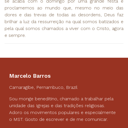
se acaba com o domingo por uma grande festa e
proclamemos ao mundo que, mesmo no meio das
dores e das trevas de todas as desordens, Deus faz
brilhar a luz da ressurreição na qual somos batizados e
pela qual somos chamados a viver com o Cristo, agora
e sempre.
Marcelo Barros
Camaragibe, Pernambuco, Brazil
Sou monge beneditino, chamado a trabalhar pela
unidade das Igrejas e das tradições religiosas.
Adoro os movimentos populares e especialmente
o MST. Gosto de escrever e de me comunicar.