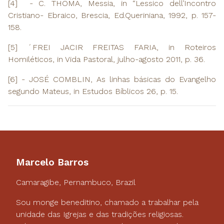
[4] - C. THOMA, Messia, in “Lessico dell’Incontro
Cristiano- Ebraico, Brescia, Ed.Queriniana, 1992, p. 157-
158.
[5] ´FREI JACIR FREITAS FARIA, in Roteiros
Homiléticos, in Vida Pastoral, julho-agosto 2011, p. 36.
[6] - JOSÉ COMBLIN, As linhas básicas do Evangelho
segundo Mateus, in Estudos Bíblicos 26, p. 15.
Marcelo Barros
Camaragibe, Pernambuco, Brazil
Sou monge beneditino, chamado a trabalhar pela
unidade das Igrejas e das tradições religiosas.