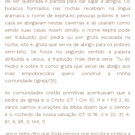
de ser quebrada e partida para dar lugar a abrigos. Os
buracos formados nas rochas recebiam na língua
aramaica o nome de kepha.As pessoas pobres e sem
casa se abrigavam nestas cavernas e as usavam como
sendo suas casas. Assim sendo, o nome Kepha pode
ser traduzido por pedra ou por gruta escavada na
rocha, isto é, gruta que servia de abrigo para os pobres
sem-teto. Se fosse no segundo sentido a palavra
atribuída a Jesus, a tradução mais literal seria: “Tu és
Pedro e sobre ti como gruta que serve de abrigo aos
mais empobrecidos quero construir a minha
comunidade (Igreja)”[5].
As comunidades cristãs primitivas acentuavam que a
pedra da Igreja é o Cristo (Cf. 1 Cor 10, 11 e 1 Pd 2, 6).
Vários salmos e orações da Bíblia dizem que o Senhor
é o rochedo da nossa salvação (Cf. Sl 18, 3 e 32; 31, 4;
61, 4; 95, 3; 144, 1).
Jesus tinha dito que toda pessoa que escuta e pratica a