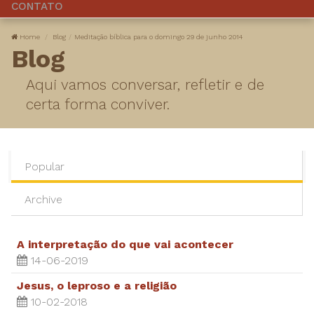
CONTATO
Home
Blog
Meditação bíblica para o domingo 29 de junho 2014
Blog
Aqui vamos conversar, refletir e de
certa forma conviver.
Popular
Archive
A interpretação do que vai acontecer
14-06-2019
Jesus, o leproso e a religião
10-02-2018