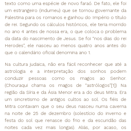
texto como uma espécie de novo faraó. De fato, ele foi
um estrangeiro (indumeu) que se tornou governante da
Palestina para os romanos e ganhou do Império o título
de rei. Segundo os cálculos históricos, ele teria morrido
no ano 4 antes de nossa era, o que coloca o problema
da data do nascimento de Jesus. Se foi “nos dias do rei
Herodes”, ele nasceu ao menos quatro anos antes do
que o calendário oficial denomina ano 1.
Na cultura judaica, não era fácil reconhecer que até a
astrologia e a interpretação dos sonhos podem
conduzir pessoas como os magos ao Senhor.
(Chouraqui chama os magos de “astrólogos”[1]) Na
região da Síria e da Ásia Menor era a do deus Mitra. Era
um sincretismo de antigos cultos ao sol. Os fiéis de
Mitra contavam que o seu deus nasceu numa caverna
na noite de 25 de dezembro (solestício do inverno e
festa do sol que renasce do frio e da escuridão das
noites cada vez mais longas). Aliás, por acaso, os