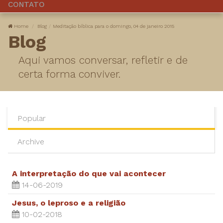
CONTATO
Home
Blog
Meditação bíblica para o domingo, 04 de janeiro 2015
Blog
Aqui vamos conversar, refletir e de
certa forma conviver.
Popular
Archive
A interpretação do que vai acontecer
14-06-2019
Jesus, o leproso e a religião
10-02-2018