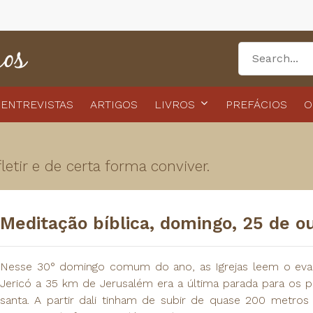
ENTREVISTAS
ARTIGOS
LIVROS
PREFÁCIOS
O
etir e de certa forma conviver.
Meditação bíblica, domingo, 25 de o
Nesse 30° domingo comum do ano, as Igrejas leem o evan
Jericó a 35 km de Jerusalém era a última parada para os p
santa. A partir dali tinham de subir de quase 200 metros 