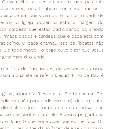
u. O evangelho faz desse encontro uma parábola
muitas vezes, nós também nos encontramos à
sociedade em que vivemos tenta nos impedir de
entro da Igreja, podemos estar à margem do
dos cardeais que estão participando do sínodo
s irmãos bispos e cardeais que o papa está com
aciocínio. O papa chamou isso de "boatos não
te. De todo modo, o cego ouve dizer que Jesus
 grita mais alto ainda.
 é filho de Davi, isso é, descendente do reino
soa a qual ele se referia (Jesus). Filho de Davi é
tar, agora diz: "Levanta-te. Ele te chama". E o
endia no chão para pedir esmolas), deu um salto
discipulado: jogar fora os mantos e coisas que
asso decisivo) e ir até ele. E Jesus pergunta ao
go e João: O que você quer que eu lhe faça. Os
isão. E Jesus lhe dá ao fazer dele seu discípulo.