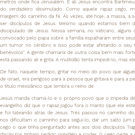
metros onde fica Jerusalém. E ali Jesus encontra Bartime
do verdadeiro dissimulado. Como aquele rapaz cego, 
margem do caminho da fé. Às vezes, até hoje, a massa, a 
ser discípulos de Jesus. Mesmo quando estamos bem d
discipulado de Jesus. Nessa semana, no Vaticano, alguns 
convocado pelo papa sobre a família espalharam entre seu
um tumor no cérebro e isso pode estar afetando o seu r
benévolos". A gente chamaria de outra coisa bem mais for
está passando ali e grita. A multidão tenta impedi-lo, mas ele
De fato, naquele tempo, gritar no meio do povo que alguém
de Israel, era perigoso para a pessoa que gritava e para a pes
o título messiânico que lembra o reino de
Jesus manda chamá-lo e o próprio povo que o impedia de gri
evangelho diz que o rapaz jogou fora o manto (que ele est
e foi tateando atrás de Jesus. Três passos no caminho do 
nos dificultam o caminho para segui-lo, dar um salto (um p
cego o que tinha perguntado antes aos dois discípulos Tia
discípulos tinham pedido prestígio e poder. O cego pede a v