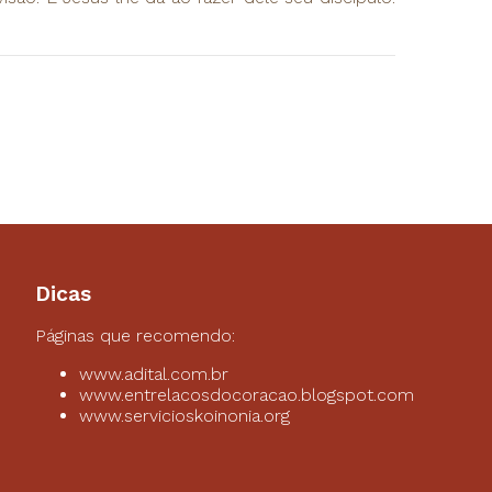
Dicas
Páginas que recomendo:
www.adital.com.br
www.entrelacosdocoracao.blogspot.com
www.servicioskoinonia.org