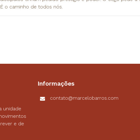
É o caminho de todos nós.
Informações
contato@marcelobarros.com
a unidade
s movimentos
rever e de