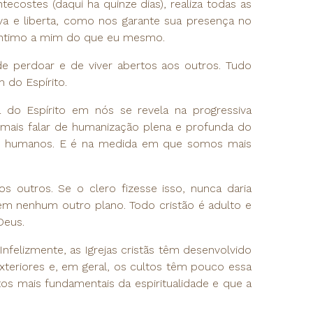
costes (daqui ha quinze dias), realiza todas as
a e liberta, como nos garante sua presença no
s íntimo a mim do que eu mesmo.
 de perdoar e de viver abertos aos outros. Tudo
 do Espírito.
 do Espírito em nós se revela na progressiva
 mais falar de humanização plena e profunda do
mais humanos. E é na medida em que somos mais
nos outros. Se o clero fizesse isso, nunca daria
m nenhum outro plano. Todo cristão é adulto e
 Deus.
Infelizmente, as Igrejas cristãs têm desenvolvido
xteriores e, em geral, os cultos têm pouco essa
os mais fundamentais da espiritualidade e que a