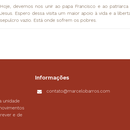
Hoje, devemos nos unir ao papa Francisco e ao patriarca 
Jesus. Espero dessa visita um maior apoio à vida e a liber
sepulcro vazio. Está onde sofrem os pobres.
Informações
contato@marcelobarros.com
a unidade
s movimentos
rever e de