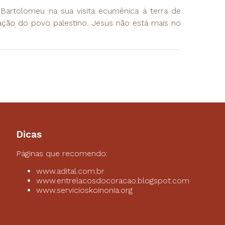
Bartolomeu na sua visita ecumênica à terra de
tação do povo palestino. Jesus não está mais no
Dicas
Páginas que recomendo:
www.adital.com.br
www.entrelacosdocoracao.blogspot.com
www.servicioskoinonia.org