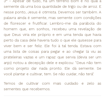
3° - Apesar de tudo, há um terreno bom e no qual a
semente dá uma boa quantidade de trigo ou de arroz. E
nesse ponto, Jesus é otimista. Devemos ser também. A
palavra ainda é semente, mas semente com condições
de florescer e frutificar. Lembro-me da parábola do
homem que, em sonhos, recebeu uma revelação de
que Deus viria ele próprio e em uma tenda que havia
perto da casa dele haveria tudo o que ele quisesse para
viver bem e ser feliz. Ele foi à tal tenda. Estava com
uma lista de coisas para pegar e ao chegar lá viu as
prateleiras vazias e um rapaz que servia (devia ser um
anjo) notou a decepção dele e explicou: "Deus não tem
como projeto dar nada pronto. Ele dá semente. Se
você plantar e cultivar, tem. Se não cuidar, não terá".
Temos de cultivar com mais cuidado e zelo as
sementes que recebemos.