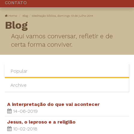
CONTATO
Home
Blog
Meditação bíblica, domingo 13 de julho 2014
Blog
Aqui vamos conversar, refletir e de
certa forma conviver.
Popular
Archive
A interpretação do que vai acontecer
14-06-2019
Jesus, o leproso e a religião
10-02-2018