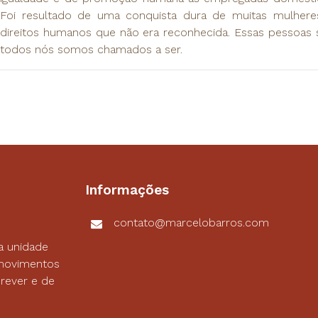
Foi resultado de uma conquista dura de muitas mulher
direitos humanos que não era reconhecida. Essas pessoas s
todos nós somos chamados a ser.
Informações
contato@marcelobarros.com
a unidade
s movimentos
rever e de