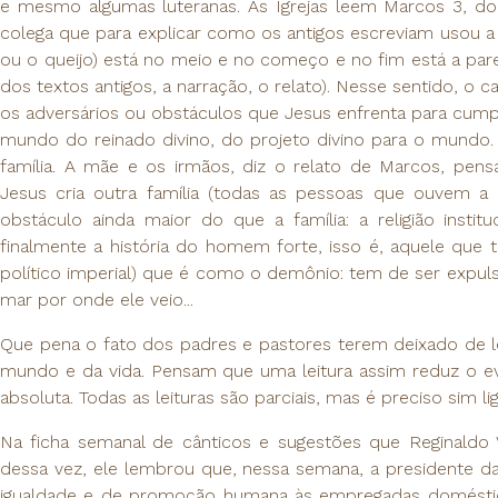
e mesmo algumas luteranas. As Igrejas leem Marcos 3, d
colega que para explicar como os antigos escreviam usou a e
ou o queijo) está no meio e no começo e no fim está a par
dos textos antigos, a narração, o relato). Nesse sentido, o 
os adversários ou obstáculos que Jesus enfrenta para cumpr
mundo do reinado divino, do projeto divino para o mundo.
família. A mãe e os irmãos, diz o relato de Marcos, pe
Jesus cria outra família (todas as pessoas que ouvem a
obstáculo ainda maior do que a família: a religião institu
finalmente a história do homem forte, isso é, aquele que 
político imperial) que é como o demônio: tem de ser expuls
mar por onde ele veio...
Que pena o fato dos padres e pastores terem deixado de le
mundo e da vida. Pensam que uma leitura assim reduz o eva
absoluta. Todas as leituras são parciais, mas é preciso sim li
Na ficha semanal de cânticos e sugestões que Reginaldo 
dessa vez, ele lembrou que, nessa semana, a presidente da
igualdade e de promoção humana às empregadas doméstic