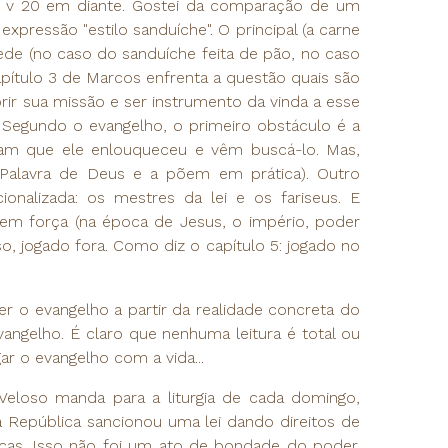
o v 20 em diante. Gostei da comparação de um
xpressão "estilo sanduíche". O principal (a carne
ede (no caso do sanduíche feita de pão, no caso
capítulo 3 de Marcos enfrenta a questão quais são
ir sua missão e ser instrumento da vinda a esse
 Segundo o evangelho, o primeiro obstáculo é a
nsam que ele enlouqueceu e vêm buscá-lo. Mas,
 Palavra de Deus e a põem em prática). Outro
cionalizada: os mestres da lei e os fariseus. E
tem força (na época de Jesus, o império, poder
o, jogado fora. Como diz o capítulo 5: jogado no
r o evangelho a partir da realidade concreta do
ngelho. É claro que nenhuma leitura é total ou
gar o evangelho com a vida...
Veloso manda para a liturgia de cada domingo,
 República sancionou uma lei dando direitos de
as. Isso não foi um ato de bondade do poder.