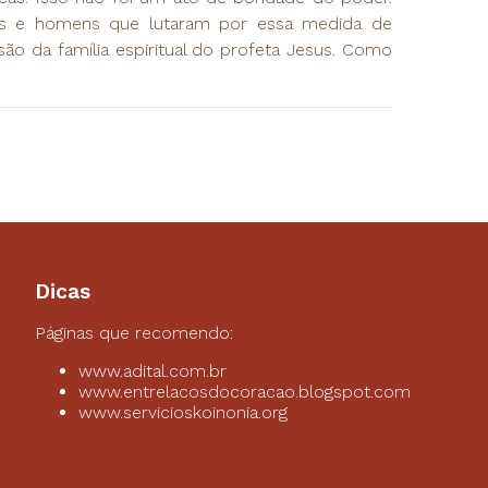
es e homens que lutaram por essa medida de
ão da família espiritual do profeta Jesus. Como
Dicas
Páginas que recomendo:
www.adital.com.br
www.entrelacosdocoracao.blogspot.com
www.servicioskoinonia.org