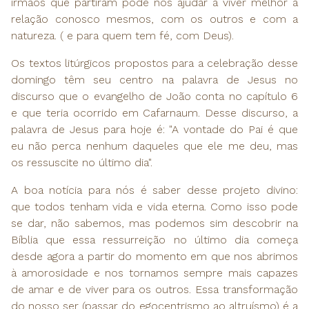
irmãos que partiram pode nos ajudar a viver melhor a
relação conosco mesmos, com os outros e com a
natureza. ( e para quem tem fé, com Deus).
Os textos litúrgicos propostos para a celebração desse
domingo têm seu centro na palavra de Jesus no
discurso que o evangelho de João conta no capítulo 6
e que teria ocorrido em Cafarnaum. Desse discurso, a
palavra de Jesus para hoje é: "A vontade do Pai é que
eu não perca nenhum daqueles que ele me deu, mas
os ressuscite no último dia".
A boa notícia para nós é saber desse projeto divino:
que todos tenham vida e vida eterna. Como isso pode
se dar, não sabemos, mas podemos sim descobrir na
Bíblia que essa ressurreição no último dia começa
desde agora a partir do momento em que nos abrimos
à amorosidade e nos tornamos sempre mais capazes
de amar e de viver para os outros. Essa transformação
do nosso ser (passar do egocentrismo ao altruísmo) é a