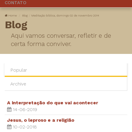
CONTATO
Home
Blog
Meditação bíblica, domingo 02 de novembro 2014
Blog
Aqui vamos conversar, refletir e de
certa forma conviver.
Popular
Archive
A interpretação do que vai acontecer
14-06-2019
Jesus, o leproso e a religião
10-02-2018