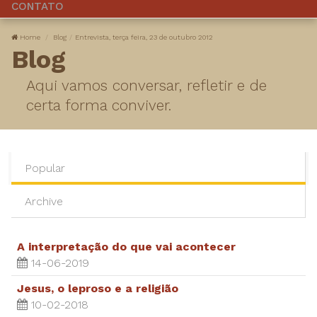
CONTATO
Home
Blog
​Entrevista, terça feira, 23 de outubro 2012
Blog
Aqui vamos conversar, refletir e de
certa forma conviver.
Popular
Archive
A interpretação do que vai acontecer
14-06-2019
Jesus, o leproso e a religião
10-02-2018