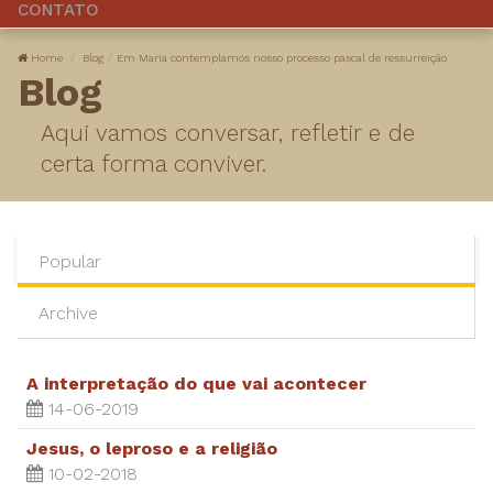
CONTATO
Home
Blog
Em Maria contemplamos nosso processo pascal de ressurreição
Blog
Aqui vamos conversar, refletir e de
certa forma conviver.
Popular
Archive
A interpretação do que vai acontecer
14-06-2019
Jesus, o leproso e a religião
10-02-2018