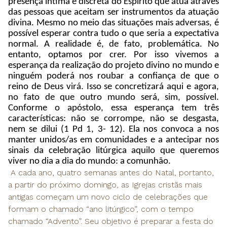
presença íntima e discreta do Espírito que atua através
das pessoas que aceitam ser instrumentos da atuação
divina. Mesmo no meio das situações mais adversas, é
possível esperar contra tudo o que seria a expectativa
normal. A realidade é, de fato, problemática. No
entanto, optamos por crer. Por isso vivemos a
esperança da realização do projeto divino no mundo e
ninguém poderá nos roubar a confiança de que o
reino de Deus virá. Isso se concretizará aqui e agora,
no fato de que outro mundo será, sim, possível.
Conforme o apóstolo, essa esperança tem três
características: não se corrompe, não se desgasta,
nem se dilui (1 Pd 1, 3- 12). Ela nos convoca a nos
manter unidos/as em comunidades e a antecipar nos
sinais da celebração litúrgica aquilo que queremos
viver no dia a dia do mundo: a comunhão.
A cada ano, quatro semanas antes do Natal, portanto,
a partir do próximo domingo, as Igrejas cristãs mais
antigas começam um novo ciclo de celebrações que
formam o chamado “ano litúrgico”, com o tempo
chamado “Advento”. Seu objetivo é preparar a festa do