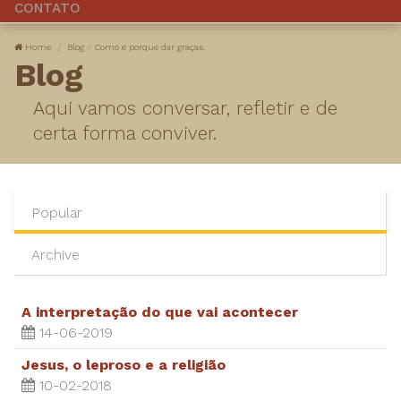
CONTATO
Home
Blog
Como e porque dar graças.
Blog
Aqui vamos conversar, refletir e de
certa forma conviver.
Popular
Archive
A interpretação do que vai acontecer
14-06-2019
Jesus, o leproso e a religião
10-02-2018