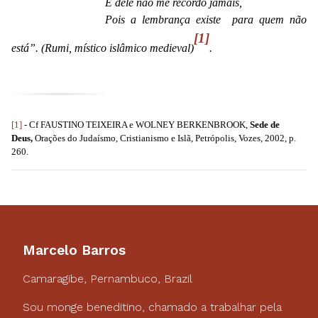
E dele não me recordo jamais,
Pois a lembrança existe
para quem não
[1]
está”.
(Rumi, místico islâmico medieval)
.
[1]
- Cf FAUSTINO TEIXEIRA e WOLNEY BERKENBROOK,
Sede de
Deus,
Orações do Judaísmo, Cristianismo e Islã, Petrópolis, Vozes, 2002, p.
260.
Marcelo Barros
Camaragibe, Pernambuco, Brazil
Sou monge beneditino, chamado a trabalhar pela