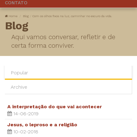
CONTATO
Home
Blog
Com os olhos fixos na luz, caminhar no escuro da vida.
Blog
Aqui vamos conversar, refletir e de
certa forma conviver.
Popular
Archive
A interpretação do que vai acontecer
14-06-2019
Jesus, o leproso e a religião
10-02-2018