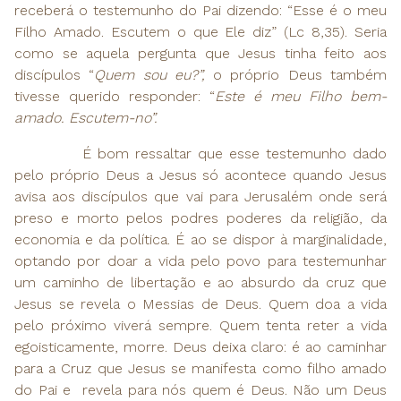
receberá o testemunho do Pai dizendo: “Esse é o meu
Filho Amado. Escutem o que Ele diz” (Lc 8,35). Seria
como se aquela pergunta que Jesus tinha feito aos
discípulos “
Quem sou eu?”,
o próprio Deus também
tivesse querido responder: “
Este é meu Filho bem-
amado. Escutem-no”.
É bom ressaltar que esse testemunho dado
pelo próprio Deus a Jesus só acontece quando Jesus
avisa aos discípulos que vai para Jerusalém onde será
preso e morto pelos podres poderes da religião, da
economia e da política. É ao se dispor à marginalidade,
optando por doar a vida pelo povo para testemunhar
um caminho de libertação e ao absurdo da cruz que
Jesus se revela o Messias de Deus. Quem doa a vida
pelo próximo viverá sempre. Quem tenta reter a vida
egoisticamente, morre. Deus deixa claro: é ao caminhar
para a Cruz que Jesus se manifesta como filho amado
do Pai e revela para nós quem é Deus. Não um Deus