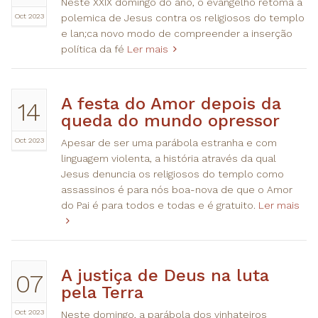
Neste XXIX domingo do ano, o evangelho retoma a
Oct 2023
polemica de Jesus contra os religiosos do templo
e lan;ca novo modo de compreender a inserção
política da fé
Ler mais
A festa do Amor depois da
14
queda do mundo opressor
Oct 2023
Apesar de ser uma parábola estranha e com
linguagem violenta, a história através da qual
Jesus denuncia os religiosos do templo como
assassinos é para nós boa-nova de que o Amor
do Pai é para todos e todas e é gratuito.
Ler mais
A justiça de Deus na luta
07
pela Terra
Oct 2023
Neste domingo, a parábola dos vinhateiros