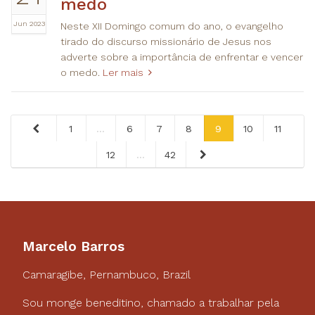
medo
Jun 2023
Neste XII Domingo comum do ano, o evangelho
tirado do discurso missionário de Jesus nos
adverte sobre a importância de enfrentar e vencer
o medo.
Ler mais
1
...
6
7
8
9
10
11
12
...
42
Marcelo Barros
Camaragibe, Pernambuco, Brazil
Sou monge beneditino, chamado a trabalhar pela