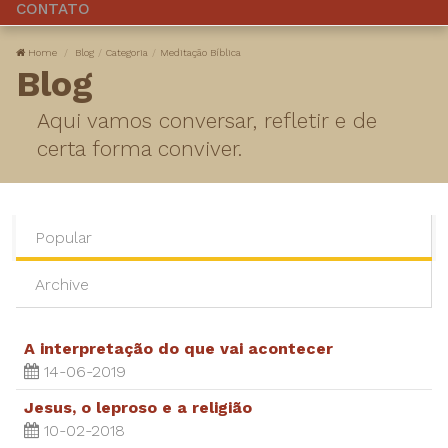
CONTATO
Home
Blog
Categoria
Meditação Bíblica
Blog
Aqui vamos conversar, refletir e de
certa forma conviver.
Popular
Archive
A interpretação do que vai acontecer
14-06-2019
Jesus, o leproso e a religião
10-02-2018