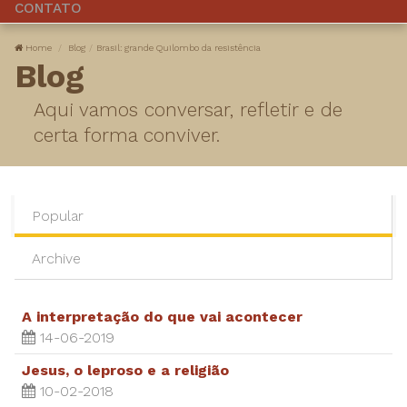
CONTATO
Home
Blog
Brasil: grande Quilombo da resistência
Blog
Aqui vamos conversar, refletir e de
certa forma conviver.
Popular
Archive
A interpretação do que vai acontecer
14-06-2019
Jesus, o leproso e a religião
10-02-2018