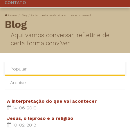
CONTATO
Home
Blog
As tempestades da vida em nós e no mundo
Blog
Aqui vamos conversar, refletir e de
certa forma conviver.
Popular
Archive
A interpretação do que vai acontecer
14-06-2019
Jesus, o leproso e a religião
10-02-2018