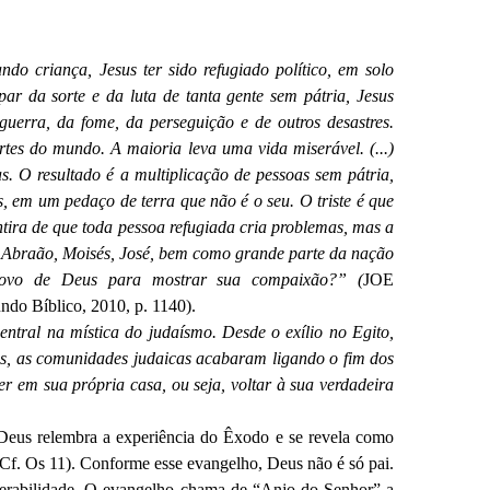
do criança, Jesus ter sido refugiado político, em solo
cipar da sorte e da luta de tanta gente sem pátria, Jesus
uerra, da fome, da perseguição e de outros desastres.
rtes do mundo. A maioria leva uma vida miserável. (...)
. O resultado é a multiplicação de pessoas sem pátria,
s, em um pedaço de terra que não é o seu. O triste é que
tira de que toda pessoa refugiada cria problemas, mas a
: Abraão, Moisés, José, bem como grande parte da nação
 povo de Deus para mostrar sua compaixão?” (
JOE
do Bíblico, 2010, p. 1140).
entral na mística do judaísmo. Desde o exílio no Egito,
ros, as comunidades judaicas acabaram ligando o fim dos
er em sua própria casa, ou seja, voltar à sua verdadeira
 Deus relembra a experiência do Êxodo e se revela como
(Cf. Os 11). Conforme esse evangelho, Deus não é só pai.
lnerabilidade. O evangelho chama de “Anjo do Senhor” a