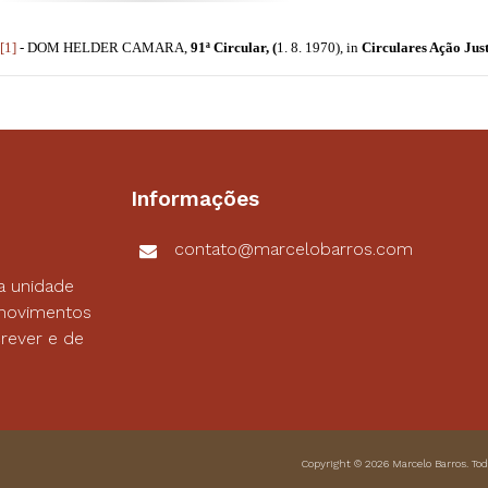
[1]
- DOM HELDER CAMARA,
91ª Circular, (
1. 8. 1970), in
Circulares Ação Just
Informações
contato@marcelobarros.com
a unidade
s movimentos
rever e de
Copyright © 2026
Marcelo Barros
. To