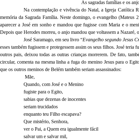
As sagradas famílias e os anj
Na contemplação e vivência do Natal, a Igreja Católica 
memória da Sagrada Família. Neste domingo, o evangelho (Mateus 2,
aparecer a José em sonho e mandou que fugisse com Maria e o menin
Depois que Herodes morreu, o anjo mandou que voltassem a Nazaré, o
José Saramago, em seu livro “
Evangelho segundo Jesus Cr
esses também fugissem e protegessem assim os seus filhos. José teria fu
outros pais, deixou todas as outras crianças morrerem. De fato, t
circular, comenta na mesma linha a fuga do menino Jesus para o Egit
que os outros meninos de Belém também seriam assassinados:
Mãe,
Quando, com José e o Menino
fugiste para o Egito,
sabias que dezenas de inocentes
seriam trucidados
enquanto teu Filho escapava?
Que mistério, Senhora,
ver o Pai, a Quem era igualmente fácil
salvar um e salvar mil,