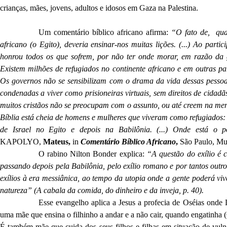
crianças, mães, jovens, adultos e idosos em Gaza na Palestina.
Um comentário bíblico africano afirma:
“O fato de, quan
africano (o Egito), deveria ensinar-nos muitas lições. (...) Ao parti
honrou todos os que sofrem, por não ter onde morar, em razão da g
Existem milhões de refugiados no continente africano e em outras pa
Os governos não se sensibilizam com o drama da vida dessas pessoas
condenadas a viver como prisioneiras virtuais, sem direitos de cidadã
muitos cristãos não se preocupam com o assunto, ou até creem na men
Bíblia está cheia de homens e mulheres que viveram como refugiados
de Israel no Egito e depois na Babilônia. (...) Onde está o
KAPOLYO,
Mateus,
in
Comentário Bíblico Africano
,
São Paulo, Mun
O rabino Nilton Bonder explica:
“A questão do exílio é c
passando depois pela Babilônia, pelo exílio romano e por tantos out
exílios à era messiânica, ao tempo da utopia onde a gente poderá viv
natureza” (A cabala da comida, do dinheiro e da inveja, p. 40).
Esse evangelho aplica a Jesus a profecia de Oséias onde
uma mãe que ensina o filhinho a andar e a não cair, quando engatinha 
É também mãe que cuida dos seus filhos e filhas em situação de vu