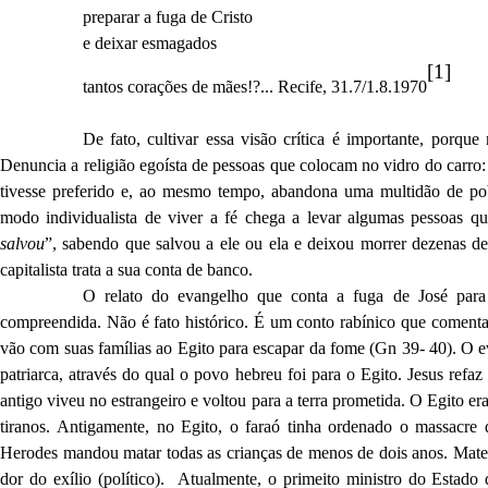
preparar a fuga de Cristo
e deixar esmagados
[1]
tantos corações de mães!?... Recife, 31.7/1.8.1970
De fato, cultivar essa visão crítica é importante, porq
Denuncia a religião egoísta de pessoas que colocam no vidro do carro:
tivesse preferido e, ao mesmo tempo, abandona uma multidão de p
modo individualista de viver a fé chega a levar algumas pessoas qu
salvou
”, sabendo que salvou a ele ou ela e deixou morrer dezenas 
capitalista trata a sua conta de banco.
O relato do evangelho que conta a fuga de José para
compreendida. Não é fato histórico. É um conto rabínico que comenta
vão com suas famílias ao Egito para escapar da fome (Gn 39- 40). O e
patriarca, através do qual o povo hebreu foi para o Egito. Jesus ref
antigo viveu no estrangeiro e voltou para a terra prometida. O Egito e
tiranos. Antigamente, no Egito, o faraó tinha ordenado o massacre
Herodes mandou matar todas as crianças de menos de dois anos. Mateu
dor do exílio (político).
Atualmente, o primeito ministro do Estado 