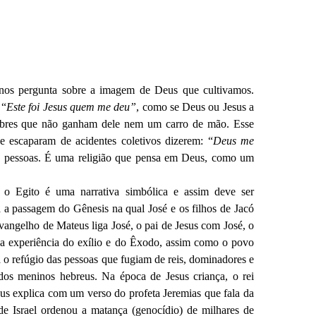
ue nos pergunta sobre a imagem de Deus que cultivamos.
 “
Este foi Jesus quem me deu”
, como se Deus ou Jesus a
obres que não ganham dele nem um carro de mão. Esse
e escaparam de acidentes coletivos dizerem: “
Deus me
de pessoas. É uma religião que pensa em Deus, como um
 o Egito é uma narrativa simbólica e assim deve ser
 a passagem do Gênesis na qual José e os filhos de Jacó
vangelho de Mateus liga José, o pai de Jesus com José, o
az a experiência do exílio e do Êxodo, assim como o povo
ra o refúgio das pessoas que fugiam de reis, dominadores e
 dos meninos hebreus. Na época de Jesus criança, o rei
s explica com um verso do profeta Jeremias que fala da
de Israel ordenou a matança (genocídio) de milhares de