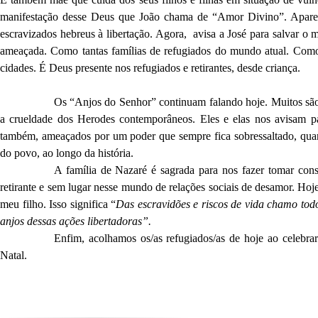
manifestação desse Deus que João chama de “Amor Divino”. Aparec
escravizados hebreus à libertação. Agora, avisa a José para salvar o 
ameaçada. Como tantas famílias de refugiados do mundo atual. Como c
cidades. É Deus presente nos refugiados e retirantes, desde criança.
Os “Anjos do Senhor” continuam falando hoje. Muitos são 
a crueldade dos Herodes contemporâneos. Eles e elas nos avisam p
também, ameaçados por um poder que sempre fica sobressaltado, qu
do povo, ao longo da história.
A família de Nazaré é sagrada para nos fazer tomar consc
retirante e sem lugar nesse mundo de relações sociais de desamor. Hoj
meu filho. Isso significa “
Das escravidões e riscos de vida chamo todo
anjos dessas ações libertadoras”.
Enfim, acolhamos os/as refugiados/as de hoje ao celebr
Natal.