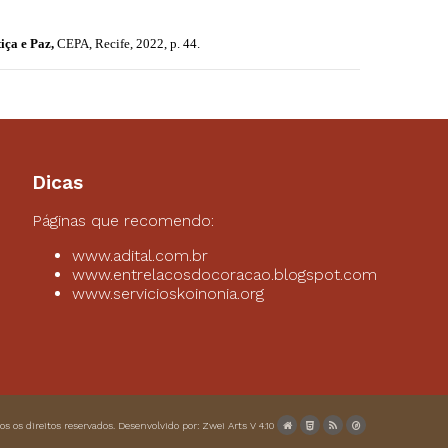
iça e Paz,
CEPA, Recife, 2022, p. 44.
Dicas
Páginas que recomendo:
www.adital.com.br
www.entrelacosdocoracao.blogspot.com
www.servicioskoinonia.org
dos os direitos reservados. Desenvolvido por:
Zwei Arts
V 4.10