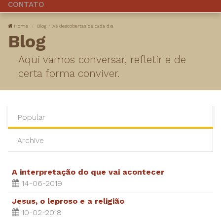
CONTATO
Home
Blog
​As descobertas de cada dia
Blog
Aqui vamos conversar, refletir e de
certa forma conviver.
Popular
Archive
A interpretação do que vai acontecer
14-06-2019
Jesus, o leproso e a religião
10-02-2018