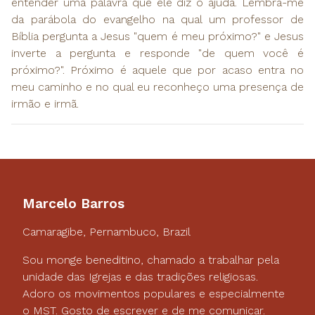
entender uma palavra que ele diz o ajuda. Lembra-me
da parábola do evangelho na qual um professor de
Bíblia pergunta a Jesus "quem é meu próximo?" e Jesus
inverte a pergunta e responde "de quem você é
próximo?". Próximo é aquele que por acaso entra no
meu caminho e no qual eu reconheço uma presença de
irmão e irmã.
Marcelo Barros
Camaragibe, Pernambuco, Brazil
Sou monge beneditino, chamado a trabalhar pela
unidade das Igrejas e das tradições religiosas.
Adoro os movimentos populares e especialmente
o MST. Gosto de escrever e de me comunicar.