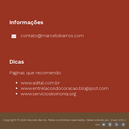
Informações
contato@marcelobarros.com
Dicas
Páginas que recomendo:
www.adital.com.br
www.entrelacosdocoracao.blogspot.com
www.servicioskoinonia.org
Copyright © 2026
Marcelo Barros
. Todos os direitos reservados. Desenvolvido por:
Zwei Arts
V
4.10