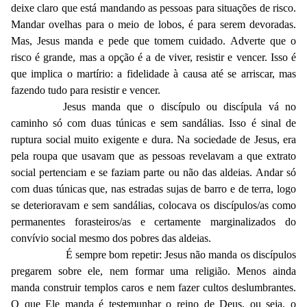
deixe claro que está mandando as pessoas para situações de risco.
Mandar ovelhas para o meio de lobos, é para serem devoradas.
Mas, Jesus manda e pede que tomem cuidado. Adverte que o
risco é grande, mas a opção é a de viver, resistir e vencer. Isso é
que implica o martírio: a fidelidade à causa até se arriscar, mas
fazendo tudo para resistir e vencer.
Jesus manda que o discípulo ou discípula vá no
caminho só com duas túnicas e sem sandálias. Isso é sinal de
ruptura social muito exigente e dura. Na sociedade de Jesus, era
pela roupa que usavam que as pessoas revelavam a que extrato
social pertenciam e se faziam parte ou não das aldeias. Andar só
com duas túnicas que, nas estradas sujas de barro e de terra, logo
se deterioravam e sem sandálias, colocava os discípulos/as como
permanentes forasteiros/as e certamente marginalizados do
convívio social mesmo dos pobres das aldeias.
É sempre bom repetir: Jesus não manda os discípulos
pregarem sobre ele, nem formar uma religião. Menos ainda
manda construir templos caros e nem fazer cultos deslumbrantes.
O que Ele manda é testemunhar o reino de Deus, ou seja, o