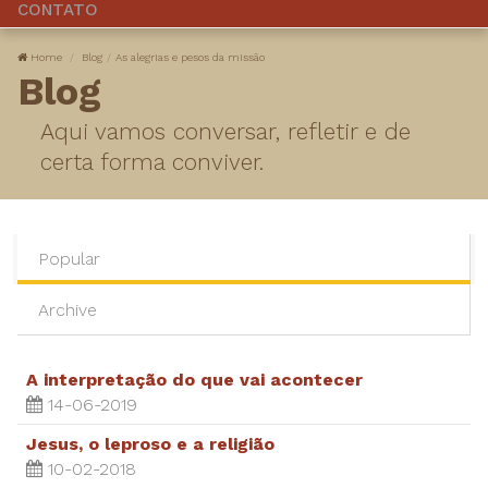
CONTATO
Home
Blog
As alegrias e pesos da missão
Blog
Aqui vamos conversar, refletir e de
certa forma conviver.
Popular
Archive
A interpretação do que vai acontecer
14-06-2019
Jesus, o leproso e a religião
10-02-2018