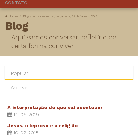
CONTATO
Home
Blog
​artigo semanal, terça feira, 24 de janeiro 2012
Blog
Aqui vamos conversar, refletir e de
certa forma conviver.
Popular
Archive
A interpretação do que vai acontecer
14-06-2019
Jesus, o leproso e a religião
10-02-2018