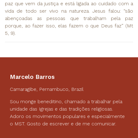
paz que vem da justiça e está ligada ao cuidado com a
vida de todo ser vivo na natureza. Jesus falou: “são
abençoadas as pessoas que trabalham pela paz
porque, ao fazer isso, elas fazem o que Deus faz” (Mt
5, 9).
Marcelo Barros
Camaragibe, Pernambuco, Brazil
Sou monge beneditino, chamado a trabalhar pela
unidade das Igrejas e das tradições religiosas.
Adoro os movimentos populares e especialmente
o MST. Gosto de escrever e de me comunicar.