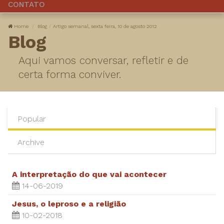
CONTATO
Home
Blog
Artigo semanal, sexta feira, 10 de agosto 2012
Blog
Aqui vamos conversar, refletir e de
certa forma conviver.
Popular
Archive
A interpretação do que vai acontecer
14-06-2019
Jesus, o leproso e a religião
10-02-2018