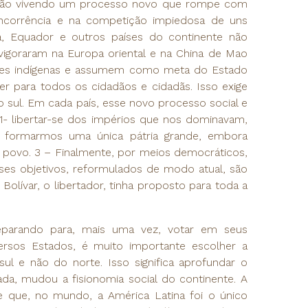
 estão vivendo um processo novo que rompe com
oncorrência e na competição impiedosa de uns
a, Equador e outros países do continente não
vigoraram na Europa oriental e na China de Mao
ades indígenas e assumem como meta do Estado
 para todos os cidadãos e cidadãs. Isso exige
o sul. Em cada país, esse novo processo social e
- libertar-se dos impérios que nos dominavam,
a formarmos uma única pátria grande, embora
a povo. 3 – Finalmente, por meios democráticos,
sses objetivos, reformulados de modo atual, são
lívar, o libertador, tinha proposto para toda a
parando para, mais uma vez, votar em seus
ersos Estados, é muito importante escolher a
ul e não do norte. Isso significa aprofundar o
a, mudou a fisionomia social do continente. A
 que, no mundo, a América Latina foi o único