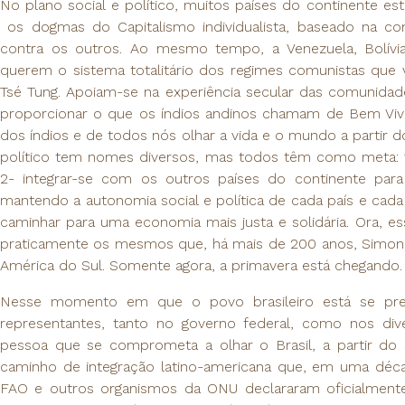
No plano social e político, muitos países do continente
os dogmas do Capitalismo individualista, baseado na c
contra os outros. Ao mesmo tempo, a Venezuela, Bolívi
querem o sistema totalitário dos regimes comunistas que 
Tsé Tung. Apoiam-se na experiência secular das comunid
proporcionar o que os índios andinos chamam de Bem Viver
dos índios e de todos nós olhar a vida e o mundo a partir d
político tem nomes diversos, mas todos têm como meta: 1
2- integrar-se com os outros países do continente par
mantendo a autonomia social e política de cada país e cad
caminhar para uma economia mais justa e solidária. Ora, e
praticamente os mesmos que, há mais de 200 anos, Simon Bo
América do Sul. Somente agora, a primavera está chegando.
Nesse momento em que o povo brasileiro está se pre
representantes, tanto no governo federal, como nos div
pessoa que se comprometa a olhar o Brasil, a partir do s
caminho de integração latino-americana que, em uma décad
FAO e outros organismos da ONU declararam oficialmente