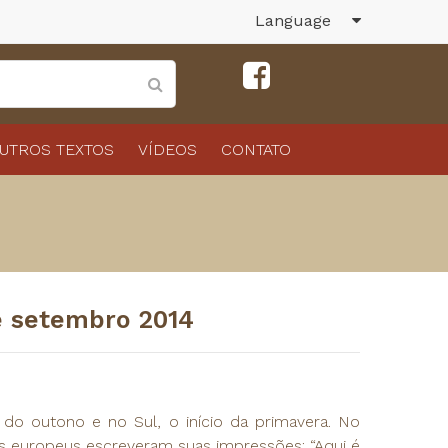
Language
UTROS TEXTOS
VÍDEOS
CONTATO
de setembro 2014
do outono e no Sul, o início da primavera. No
os europeus escreveram suas impressões: “Aqui é