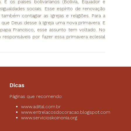
E os países bolivarianos (Bolívia, Equador e
gualdades sociais. Esse espírito de renovação
ambém contagiar as Igrejas e religiões. Para a
ia que Deus desse à Igreja uma nova primavera. E
 papa Francisco, esse assunto tem voltado. No
 responsáveis por fazer essa primavera eclesial
Dicas
Páginas que recomendo:
www.adital.com.br
www.entrelacosdocoracao.blogspot.com
www.servicioskoinonia.org