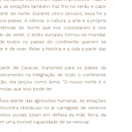
ra, as estações também. Faz frio no verão e calor
rtir do norte. Durante cinco séculos, essa foi a
 países. A ciência, a cultura, a arte e a própria
potências do Norte que nos colonizaram e nos
de vestir, o estilo europeu tornou-se mundial.
s de todos os países do continente querem se
e de viver. Reler a história e a vida a partir das
partir de Caracas, transmite para os países da
strumento na integração de todo o continente
ação, ela lançou como lema: “O nosso norte é o
ncias que isso pode ter.
nfusa diante das agressões humanas. As estações
encontra obstáculo no ar carregado de venenos
ntos sociais lutam em defesa da mãe Terra, da
om uma incrível capacidade de se renovar.