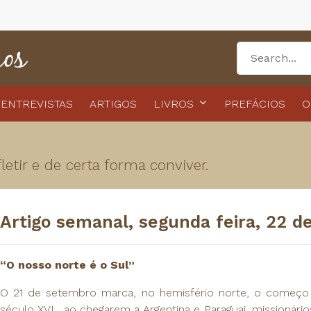
ENTREVISTAS
ARTIGOS
LIVROS
PREFÁCIOS
O
etir e de certa forma conviver.
Artigo semanal, segunda feira, 22 
“O nosso norte é o Sul”
O 21 de setembro marca, no hemisfério norte, o começo 
século XVI, ao chegarem a Argentina e Paraguai, missionári