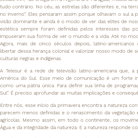
tudo contrário. No céu, as estrelas são diferentes e, na ter
no inverno”. Eles pensaram assim porque olhavam o sul a pa
visão dominante e ainda é o modo de ver das elites de nossos
estética sempre foram definidas pelos interesses das 
impuseram sua forma de ver o mundo e a vida. Até no modo 
Agora, mais de cinco séculos depois, latino-americano
libertar dessa herança colonial e valorizar nosso modo de ser 
culturas negras e indígenas.
A Telesur é a rede de televisão latino-americana que, a 
América do Sul. Esse meio de comunicação é um forte in
como uma pátria única. Para definir sua linha de program
Sul”. É preciso aprofundar as muitas implicações e consequê
Entre nós, esse início da primavera encontra a natureza co
parecem menos definidas e o renascimento da vegetação 
agrícolas. Mesmo assim, em todo o continente, os movime
Água e da integridade da natureza. E a natureza responde c