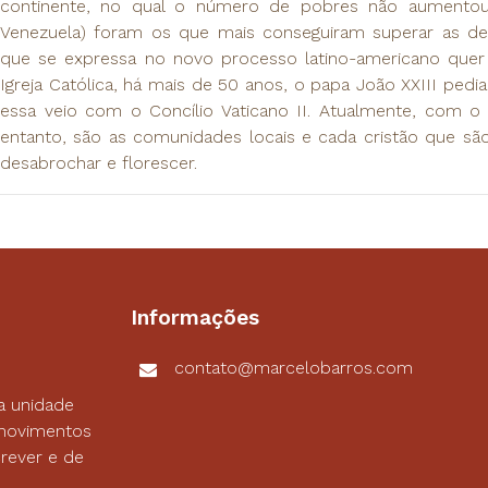
continente, no qual o número de pobres não aumentou. 
Venezuela) foram os que mais conseguiram superar as desi
que se expressa no novo processo latino-americano quer t
Igreja Católica, há mais de 50 anos, o papa João XXIII ped
essa veio com o Concílio Vaticano II. Atualmente, com o
entanto, são as comunidades locais e cada cristão que são
desabrochar e florescer.
Informações
contato@marcelobarros.com
a unidade
s movimentos
rever e de