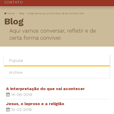
CONTATO
Home
Blog
Artigo semanal, quinta feira, 30 de outubro 2014
Blog
Aqui vamos conversar, refletir e de
certa forma conviver.
Popular
Archive
A interpretação do que vai acontecer
14-06-2019
Jesus, o leproso e a religião
10-02-2018