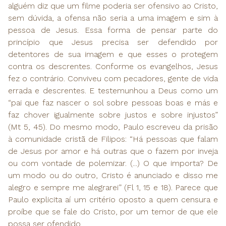
alguém diz que um filme poderia ser ofensivo ao Cristo,
sem dúvida, a ofensa não seria a uma imagem e sim à
pessoa de Jesus. Essa forma de pensar parte do
princípio que Jesus precisa ser defendido por
detentores de sua imagem e que esses o protegem
contra os descrentes. Conforme os evangelhos, Jesus
fez o contrário. Conviveu com pecadores, gente de vida
errada e descrentes. E testemunhou a Deus como um
“pai que faz nascer o sol sobre pessoas boas e más e
faz chover igualmente sobre justos e sobre injustos”
(Mt 5, 45). Do mesmo modo, Paulo escreveu da prisão
à comunidade cristã de Filipos: “Há pessoas que falam
de Jesus por amor e há outras que o fazem por inveja
ou com vontade de polemizar. (...) O que importa? De
um modo ou do outro, Cristo é anunciado e disso me
alegro e sempre me alegrarei” (Fl 1, 15 e 18). Parece que
Paulo explicita aí um critério oposto a quem censura e
proíbe que se fale do Cristo, por um temor de que ele
possa ser ofendido.