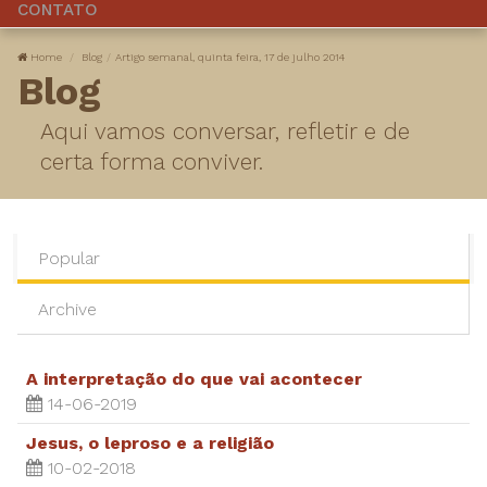
CONTATO
Home
Blog
Artigo semanal, quinta feira, 17 de julho 2014
Blog
Aqui vamos conversar, refletir e de
certa forma conviver.
Popular
Archive
A interpretação do que vai acontecer
14-06-2019
Jesus, o leproso e a religião
10-02-2018