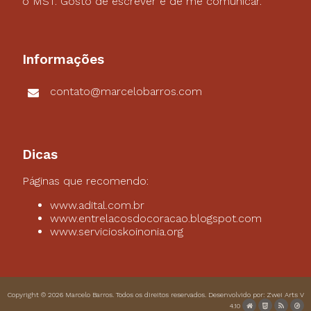
o MST. Gosto de escrever e de me comunicar.
Informações
contato@marcelobarros.com
Dicas
Páginas que recomendo:
www.adital.com.br
www.entrelacosdocoracao.blogspot.com
www.servicioskoinonia.org
Copyright © 2026
Marcelo Barros
. Todos os direitos reservados. Desenvolvido por:
Zwei Arts
V
4.10