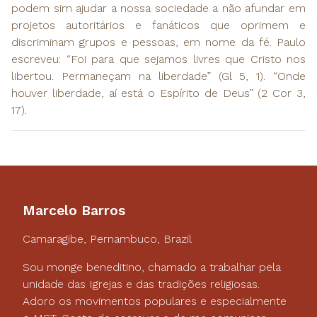
podem sim ajudar a nossa sociedade a não afundar em
projetos autoritários e fanáticos que oprimem e
discriminam grupos e pessoas, em nome da fé. Paulo
escreveu: “Foi para que sejamos livres que Cristo nos
libertou. Permaneçam na liberdade” (Gl 5, 1). “Onde
houver liberdade, aí está o Espírito de Deus” (2 Cor 3,
17).
Marcelo Barros
Camaragibe, Pernambuco, Brazil
Sou monge beneditino, chamado a trabalhar pela
unidade das Igrejas e das tradições religiosas.
Adoro os movimentos populares e especialmente