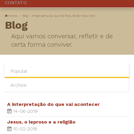
CONTATO
Home
Blog
​Artigo semanal, quinta feira, 09 de maio 2013
Blog
Aqui vamos conversar, refletir e de
certa forma conviver.
Popular
Archive
A interpretação do que vai acontecer
14-06-2019
Jesus, o leproso e a religião
10-02-2018