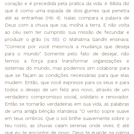
coração e é precedida pela prática da vida. A Bíblia diz
que é como uma espada de dois gumes que penetra
até as entranhas (Hb 4). Isaías compara a palavra de
Deus com a chuva que cai, molha a terra. E não volta
ao céu sem ter cumprido sua missão de fecundar e
produzir o grão (Is 55). O Mahatma Gandhi ensinava:
“Comece por você mesmo/a a mudança que deseja
para o mundo”. Somente pelo fato de desejar, não
temos a força para transformar organizações e
sistemas do mundo, mas podemos sim colaborar para
que se façam as condições necessárias para que elas
mudem. Então, que você expresse para os seus e para
todos o desejo de um feliz ano novo, através de um
verdadeiro compromisso social, solidário e renovador.
Então se tornarão verdadeiras em sua vida, as palabras
de uma antiga bênção irlandesa: “O vento sopre suave
em teus ombros. Que o sol brilhe suavemente sobre o
teu rosto, as chuvas caiam serenas onde vives. E até
que eu te encontre de novo, Deus te guarde na palma