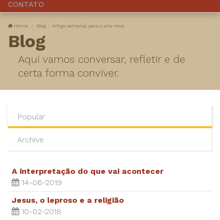
CONTATO
Home
Blog
​Artigo semanal para o ano novo
Blog
Aqui vamos conversar, refletir e de
certa forma conviver.
Popular
Archive
A interpretação do que vai acontecer
14-06-2019
Jesus, o leproso e a religião
10-02-2018