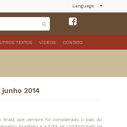
Language
UTROS TEXTOS
VÍDEOS
CONTATO
e junho 2014
 Brasil que sempre foi considerado o país do
 governo brasileiro e a FIFA se comportaram na