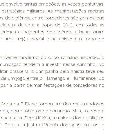
e envolve tantas emoções, às vezes conflitivas,
ratégias militares. As manifestações racistas
os de violência entre torcedores são crimes que
velaram: durante a copa de 2010, em todas as
 crimes e incidentes de violência urbana foram
se uma trégua social e se unisse em torno do
ondente moderno do circo romano, espetáculo
municação tendem a investir nesse caminho. No
tar brasileira, a Campanha pela Anistia teve seu
 de um jogo entre o Flamengo e Fluminense. Do
air a partir de manifestações de torcedores no
A Copa da FIFA se tornou um dos mais rendosos
ados, como objetos de consumo. Mas, o povo é
 sua causa. Sem dúvida, a maioria dos brasileiros
ir Copa e a justa exigência dos seus direitos, o