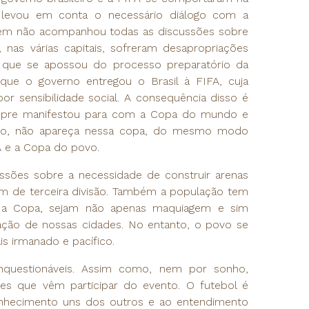
levou em conta o necessário diálogo com a
uem não acompanhou todas as discussões sobre
nas várias capitais, sofreram desapropriações
o que se apossou do processo preparatório da
que o governo entregou o Brasil à FIFA, cuja
r sensibilidade social. A consequência disso é
empre manifestou para com a Copa do mundo e
ampo, não apareça nessa copa, do mesmo modo
A e a Copa do povo.
ssões sobre a necessidade de construir arenas
m de terceira divisão. Também a população tem
ra a Copa, sejam não apenas maquiagem e sim
ação de nossas cidades. No entanto, o povo se
s irmanado e pacífico.
questionáveis. Assim como, nem por sonho,
es que vêm participar do evento. O futebol é
onhecimento uns dos outros e ao entendimento