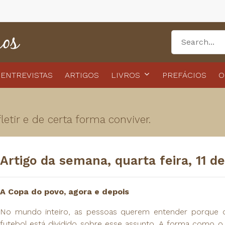
ENTREVISTAS
ARTIGOS
LIVROS
PREFÁCIOS
O
etir e de certa forma conviver.
Artigo da semana, quarta feira, 11 d
A Copa do povo, agora e depois
No mundo inteiro, as pessoas querem entender porque o
futebol está dividido sobre esse assunto. A forma como o