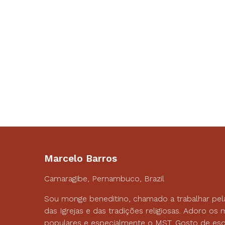
Marcelo Barros
Camaragibe, Pernambuco, Brazil
Sou monge beneditino, chamado a trabalhar pel
das Igrejas e das tradições religiosas. Adoro o
populares e especialmente o MST. Gosto de esc