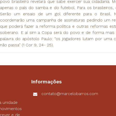
povo brasileiro revelará que sabe exercer sua cidadania. 
apenas o país do samba e do futebol. Para os brasileiros,
Serão um ensaio de um gol diferente para o Brasil. 
coordenarão uma campanha de assinaturas pedindo um re
que poderá fazer a reforma política e outras reformas est
soberano. E aí sim a Copa será do povo e de forma mais
palavra do apóstolo Paulo: “os jogadores lutam por uma
não passa” (1 Cor 9, 24- 25).
Informações
contato@marcelobarros.com
a unidade
s movimentos
rever e de