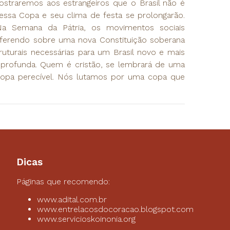
Mostraremos aos estrangeiros que o Brasil não é
 essa Copa e seu clima de festa se prolongarão.
Na Semana da Pátria, os movimentos sociais
ferendo sobre uma nova Constituição soberana
ruturais necessárias para um Brasil novo e mais
 profunda. Quem é cristão, se lembrará de uma
 copa perecível. Nós lutamos por uma copa que
Dicas
Páginas que recomendo:
www.adital.com.br
www.entrelacosdocoracao.blogspot.com
www.servicioskoinonia.org