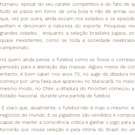
humano. Apesar do seu caráter competitivo e do fato de qu
tudo se passa em torno de uma bola e não de armas ou est
que, vez por outra, ainda ecoam nos estádios e os episódi
aviltam e desonram a natureza do esporte. Pesquisas re
grandes cidades, enquanto a seleção brasileira jogava, os
quase inexistentes, como se toda a sociedade celebras
campeonato.
Há quem ainda pense o futebol como se fosse o corresp
pensado para a alienação das massas. Alguns meios de co
entanto, é bom saber: nos anos 70, no auge da ditadura mili
começo por uma faixa que apareceu no Maracanã, no meio
mesmo modo, no Chile, a ditadura do Pinochet começou a c
Estádio Nacional, durante uma partida de futebol.
É claro que, atualmente, o futebol não é mais o mesmo. 
negócios do mundo. E os jogadores são vendidos e compr
capaz de manter a consciência crítica e ganhar o jogo para a
torcerão por nossa seleção e pela vitória do Brasil. Ao un