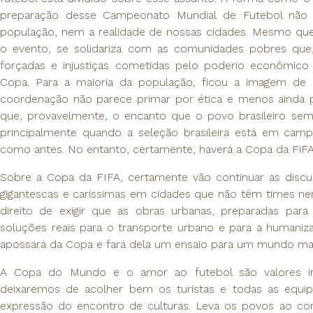
preparação desse Campeonato Mundial de Futebol não 
população, nem a realidade de nossas cidades. Mesmo q
o evento, se solidariza com as comunidades pobres que, 
forçadas e injustiças cometidas pelo poderio econômic
Copa. Para a maioria da população, ficou a imagem de 
coordenação não parece primar por ética e menos ainda po
que, provavelmente, o encanto que o povo brasileiro s
principalmente quando a seleção brasileira está em c
como antes. No entanto, certamente, haverá a Copa da FiF
Sobre a Copa da FIFA, certamente vão continuar as discu
gigantescas e caríssimas em cidades que não têm times ne
direito de exigir que as obras urbanas, preparadas pa
soluções reais para o transporte urbano e para a humaniz
apossará da Copa e fará dela um ensaio para um mundo mai
A Copa do Mundo e o amor ao futebol são valores in
deixaremos de acolher bem os turistas e todas as equip
expressão do encontro de culturas. Leva os povos ao c