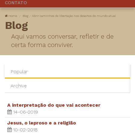
CONTATO
Home
Blog
Abrir caminhos de libertação nos desertos do mundo atual
Blog
Aqui vamos conversar, refletir e de
certa forma conviver.
Popular
Archive
A interpretação do que vai acontecer
14-06-2019
Jesus, o leproso e a religião
10-02-2018