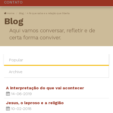
CONTATO
Home
Blog
A fé que salva e a relação que liberta
Blog
Aqui vamos conversar, refletir e de
certa forma conviver.
Popular
Archive
A interpretação do que vai acontecer
14-06-2019
Jesus, o leproso e a religião
10-02-2018