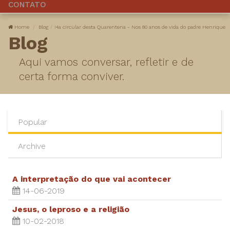
CONTATO
Home
Blog
!4a circular desta Quarentena - Nos 80 anos de vida do padre Henrique
Blog
Aqui vamos conversar, refletir e de
certa forma conviver.
Popular
Archive
A interpretação do que vai acontecer
14-06-2019
Jesus, o leproso e a religião
10-02-2018