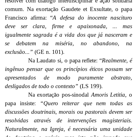
resolver com diálogo interdisciplinar e ação solidária
comum. Na exortação Gaudete et Exsultate, o papa
Francisco afirma: “
A defesa do inocente nascituro
deve ser clara, firme e apaixonada, ... mas
igualmente sagrada é a vida dos que já nasceram e
se debatem na miséria, no abandono, na
exclusão...”
(GE n. 101).
Na Laudato si, o papa reflete: “
Realmente, é
ingênuo pensar que os princípios éticos possam ser
apresentados de modo puramente abstrato,
desligados de todo o contexto”
(LS 199).
Na exortação pos-sinodal
Amoris Letitia
, o
papa insiste:
“Quero reiterar que nem todas as
discussões doutrinais, morais ou pastorais devem ser
resolvidas através de intervenções magisteriais.
Naturalmente, na Igreja, é necessária uma unidade